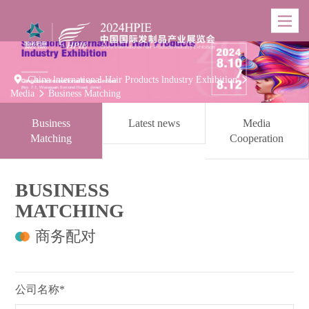
Toggle
navigatio

China lnternational Hair Products lndustry Exhibition

Media
Business Matching

Business
Latest news
Media
Matching
Cooperation
BUSINESS
MATCHING
商务配对
公司名称*